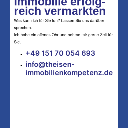
Immo­bi­lie erfolg­
reich ver­mark­ten
Was kann ich für Sie tun? Las­sen Sie uns dar­über
spre­chen.
Ich habe ein offe­nes Ohr und neh­me mir ger­ne Zeit für
Sie.
+49 151 70 054 693
info@​theisen-​
immobilienkompetenz.​de