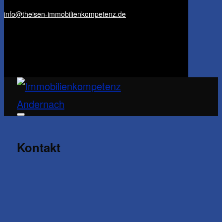
info@​theisen-​immobilienkompetenz.​de
Seitenleiste
&
Navigation
umschalten
Kontakt