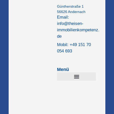
Gün­t­her­stra­ße 1
56626 Ander­nach
Email:
info@​theisen-​
immobilienkompetenz.​
de
Mobil: +49 151 70
054 693
Menü
Gewer­be­im­mo­bi­li­en